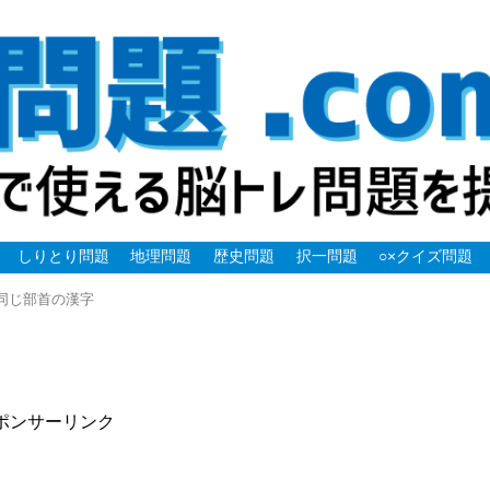
しりとり問題
地理問題
歴史問題
択一問題
○×クイズ問題
同じ部首の漢字
ポンサーリンク