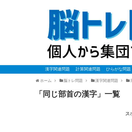
漢字関連問題
計算関連問題
ひらがな問題
ホーム
脳トレ問題
漢字関連問題
「
同じ部首の漢字
」
一覧
ス